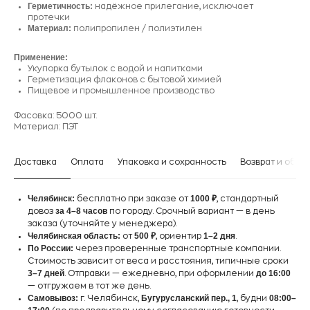
Герметичность:
надёжное прилегание, исключает
протечки
Материал:
полипропилен / полиэтилен
Применение:
Укупорка бутылок с водой и напитками
Герметизация флаконов с бытовой химией
Пищевое и промышленное производство
Фасовка: 5000 шт.
Материал: ПЭТ
Доставка
Оплата
Упаковка и сохранность
Возврат и обме
Челябинск:
1000 ₽
бесплатно при заказе от
, стандартный
за 4–8 часов
довоз
по городу. Срочный вариант — в день
заказа (уточняйте у менеджера).
Челябинская область:
500 ₽
1–2 дня
от
, ориентир
.
По России:
через проверенные транспортные компании.
Стоимость зависит от веса и расстояния, типичные сроки
3–7 дней
до 16:00
. Отправки — ежедневно, при оформлении
— отгружаем в тот же день.
Самовывоз:
Бугурусланский пер., 1
08:00–
г. Челябинск,
, будни