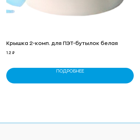
Крышка 2-комп. для ПЭТ-бутылок белая
Ко
Ed
1.2
₽
12
ПОДРОБНЕЕ