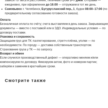
зависит от веса и расстояния, типичные сроки
3–7 дней
. Отправки —
ежедневно, при оформлении
до 16:00
— отгружаем в тот же день.
Самовывоз:
г. Челябинск,
Бугурусланский пер., 1
, будни
08:00–17:00
(по
предварительному согласованию готовности заказа).
Оплата
Безналичная оплата по счёту; счета выставляем в день заказа. Закрывающие
документы — вместе с поставкой или в ЭДО. Индивидуальные условия — по
договору поставки.
Упаковка и сохранность
Защищаем груз для ТК: паллетирование, стретч-плёнка, уголки — по
необходимости. По городу — доставка собственным транспортом.
Страхование груза у ТК — по запросу.
Возврат и обмен
Если случился производственный дефект — оперативно меняем и/или
компенсируем по договору. Фиксируем актом, фото и номером партии;
заберём и заменим в кратчайшие сроки.
Смотрите также