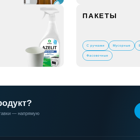
ПАКЕТЫ
С ручками
Мусорные
Фасовочные
родукт?
ставки — напрямую