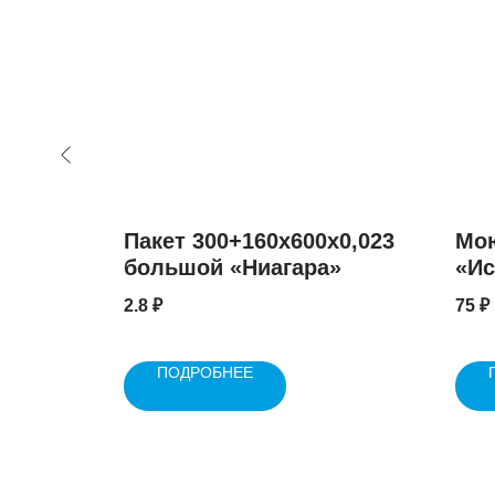
рмо
Пакет 300+160x600x0,023
Мо
большой «Ниагара»
«Ис
кур
2.8
₽
75
₽
ПОДРОБНЕЕ