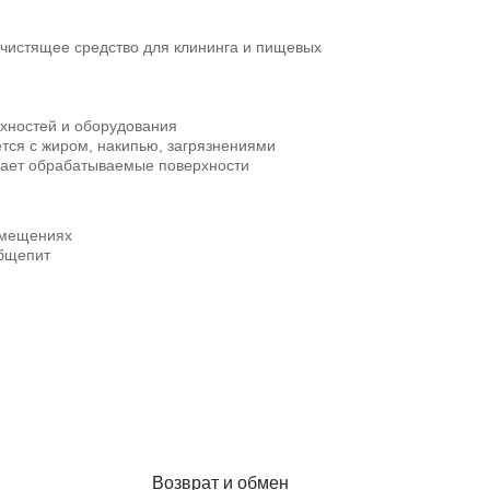
истящее средство для клининга и пищевых
хностей и оборудования
тся с жиром, накипью, загрязнениями
ает обрабатываемые поверхности
омещениях
бщепит
Возврат и обмен