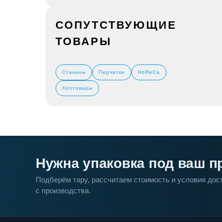
СОПУТСТВУЮЩИЕ
ТОВАРЫ
Стаканы
Перчатки
HoReCa
Хозтовары
Нужна упаковка под ваш п
Подберём тару, рассчитаем стоимость и условия до
с производства.