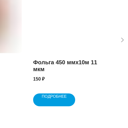
Фольга 450 ммх10м 11
Ко
мкм
пр
кр
150
₽
2.9
ПОДРОБНЕЕ