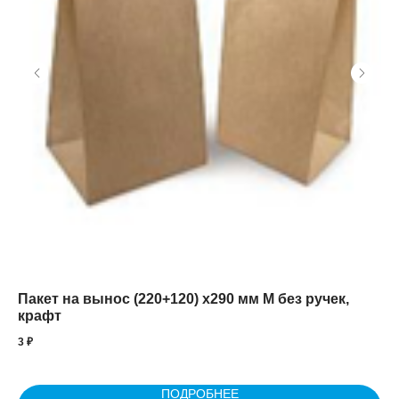
Пакет на вынос (220+120) x290 мм М без ручек,
Бе
крафт
де
3
₽
42
ПОДРОБНЕЕ