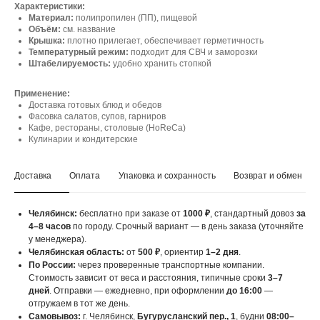
Характеристики:
Материал:
полипропилен (ПП), пищевой
Объём:
см. название
Крышка:
плотно прилегает, обеспечивает герметичность
Температурный режим:
подходит для СВЧ и заморозки
Штабелируемость:
удобно хранить стопкой
Применение:
Доставка готовых блюд и обедов
Фасовка салатов, супов, гарниров
Кафе, рестораны, столовые (HoReCa)
Кулинарии и кондитерские
Доставка
Оплата
Упаковка и сохранность
Возврат и обмен
Челябинск:
бесплатно при заказе от
1000 ₽
, стандартный довоз
за
4–8 часов
по городу. Срочный вариант — в день заказа (уточняйте
у менеджера).
Челябинская область:
от
500 ₽
, ориентир
1–2 дня
.
По России:
через проверенные транспортные компании.
Стоимость зависит от веса и расстояния, типичные сроки
3–7
дней
. Отправки — ежедневно, при оформлении
до 16:00
—
отгружаем в тот же день.
Самовывоз:
г. Челябинск,
Бугурусланский пер., 1
, будни
08:00–