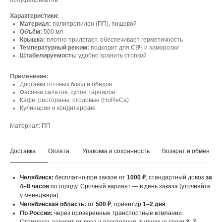
полуфабрикатов.
Характеристики:
Материал:
полипропилен (ПП), пищевой
Объём:
500 мл
Крышка:
плотно прилегает, обеспечивает герметичность
Температурный режим:
подходит для СВЧ и заморозки
Штабелируемость:
удобно хранить стопкой
Применение:
Доставка готовых блюд и обедов
Фасовка салатов, супов, гарниров
Кафе, рестораны, столовые (HoReCa)
Кулинарии и кондитерские
Материал: ПП
Доставка
Оплата
Упаковка и сохранность
Возврат и обмен
Челябинск:
бесплатно при заказе от
1000 ₽
, стандартный довоз
за
4–8 часов
по городу. Срочный вариант — в день заказа (уточняйте
у менеджера).
Челябинская область:
от
500 ₽
, ориентир
1–2 дня
.
По России:
через проверенные транспортные компании.