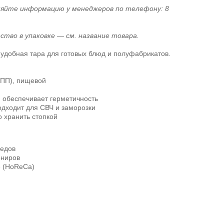
няйте информацию у менеджеров по телефону: 8
ество в упаковке — см. название товара.
удобная тара для готовых блюд и полуфабрикатов.
ПП), пищевой
, обеспечивает герметичность
дходит для СВЧ и заморозки
 хранить стопкой
бедов
рниров
е (HoReCa)