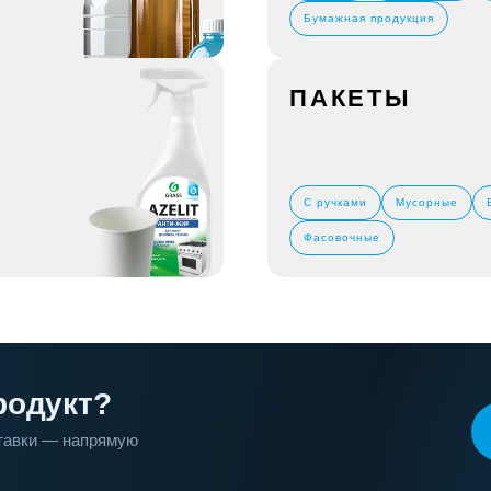
Бумажная продукция
ПАКЕТЫ
С ручками
Мусорные
Фасовочные
родукт?
ставки — напрямую