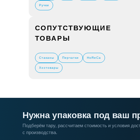
Ручки
СОПУТСТВУЮЩИЕ
ТОВАРЫ
Стаканы
Перчатки
HoReCa
Хозтовары
Нужна упаковка под ваш п
Подберём тару, рассчитаем стоимость и условия до
с производства.