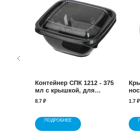
ы
Контейнер СПК 1212 - 375
Кр
50 шт.
мл с крышкой, для
нос
горячего
8.7
₽
1.7
₽
ПОДРОБНЕЕ