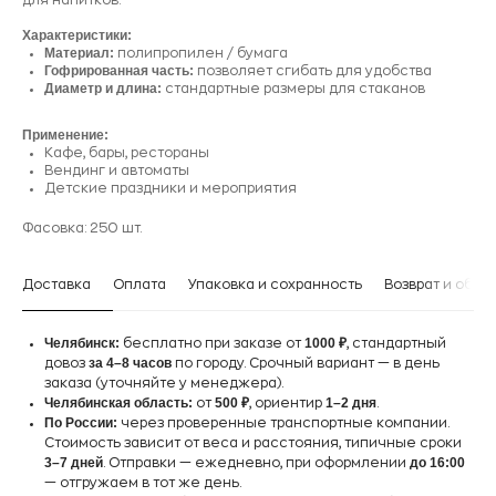
для напитков.
Характеристики:
Материал:
полипропилен / бумага
Гофрированная часть:
позволяет сгибать для удобства
Диаметр и длина:
стандартные размеры для стаканов
Применение:
Кафе, бары, рестораны
Вендинг и автоматы
Детские праздники и мероприятия
Фасовка: 250 шт.
Доставка
Оплата
Упаковка и сохранность
Возврат и обме
Челябинск:
1000 ₽
бесплатно при заказе от
, стандартный
за 4–8 часов
довоз
по городу. Срочный вариант — в день
заказа (уточняйте у менеджера).
Челябинская область:
500 ₽
1–2 дня
от
, ориентир
.
По России:
через проверенные транспортные компании.
Стоимость зависит от веса и расстояния, типичные сроки
3–7 дней
до 16:00
. Отправки — ежедневно, при оформлении
— отгружаем в тот же день.