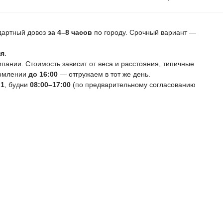
ндартный довоз
за 4–8 часов
по городу. Срочный вариант —
ня
.
ании. Стоимость зависит от веса и расстояния, типичные
ормлении
до 16:00
— отгружаем в тот же день.
 1
, будни
08:00–17:00
(по предварительному согласованию