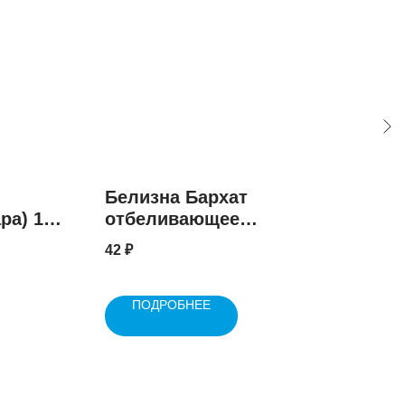
Белизна Бархат
ПЭ
ра) 100
отбеливающее
пр
дезинфицирующее
42
₽
6.5
средство 1000 мл
ПОДРОБНЕЕ