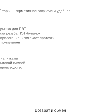
Т-тары — герметичное закрытие и удобное
 крышка для ПЭТ
ная резьба ПЭТ-бутылок
прилегание, исключает протечки
 полиэтилен
и напитками
бытовой химией
производство
Возврат и обмен