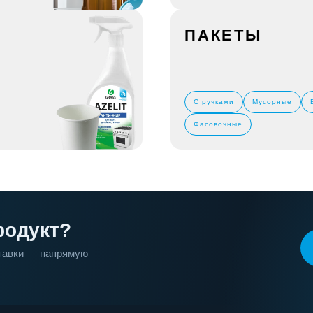
ПАКЕТЫ
С ручками
Мусорные
Фасовочные
родукт?
ставки — напрямую