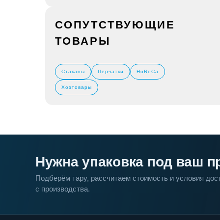
СОПУТСТВУЮЩИЕ
ТОВАРЫ
Стаканы
Перчатки
HoReCa
Хозтовары
Нужна упаковка под ваш п
Подберём тару, рассчитаем стоимость и условия до
с производства.