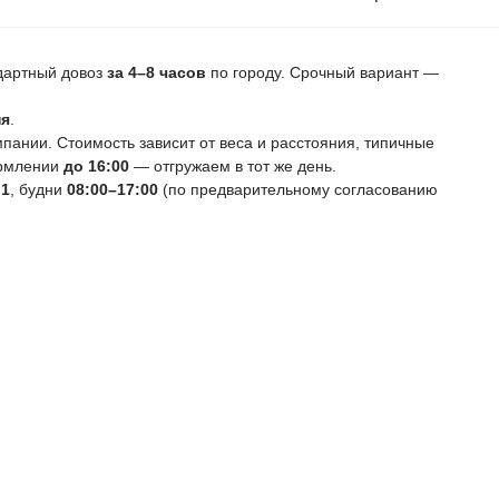
ндартный довоз
за 4–8 часов
по городу. Срочный вариант —
ня
.
ании. Стоимость зависит от веса и расстояния, типичные
ормлении
до 16:00
— отгружаем в тот же день.
 1
, будни
08:00–17:00
(по предварительному согласованию