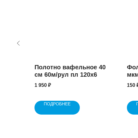
Люкс в
Полотно вафельное 40
Фол
см 60м/рул пл 120x6
мк
1 950
₽
150
ПОДРОБНЕЕ