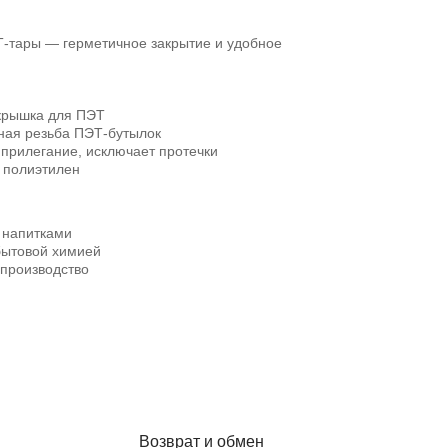
Т-тары — герметичное закрытие и удобное
 крышка для ПЭТ
ная резьба ПЭТ-бутылок
прилегание, исключает протечки
 полиэтилен
и напитками
бытовой химией
производство
Возврат и обмен