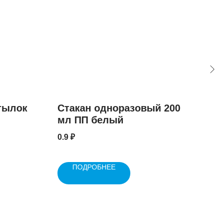
тылок
Стакан одноразовый 200
Кон
мл ПП белый
4.5
0.9
₽
ПОДРОБНЕЕ