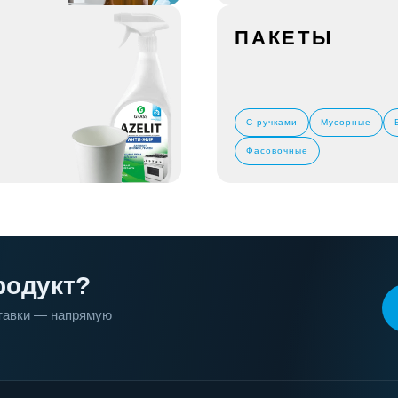
ПАКЕТЫ
С ручками
Мусорные
Фасовочные
родукт?
ставки — напрямую