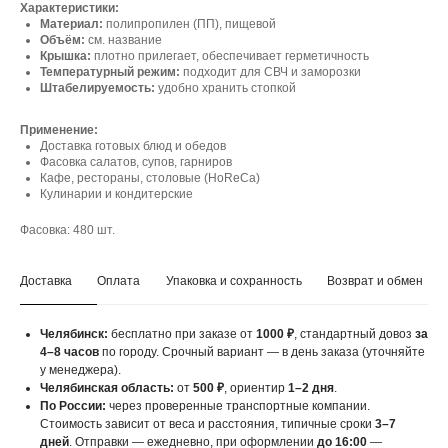
Характеристики:
Материал:
полипропилен (ПП), пищевой
Объём:
см. название
Крышка:
плотно прилегает, обеспечивает герметичность
Температурный режим:
подходит для СВЧ и заморозки
Штабелируемость:
удобно хранить стопкой
Применение:
Доставка готовых блюд и обедов
Фасовка салатов, супов, гарниров
Кафе, рестораны, столовые (HoReCa)
Кулинарии и кондитерские
Фасовка: 480 шт.
Доставка
Оплата
Упаковка и сохранность
Возврат и обмен
Челябинск:
бесплатно при заказе от
1000 ₽
, стандартный довоз
за
4–8 часов
по городу. Срочный вариант — в день заказа (уточняйте
у менеджера).
Челябинская область:
от
500 ₽
, ориентир
1–2 дня
.
По России:
через проверенные транспортные компании.
Стоимость зависит от веса и расстояния, типичные сроки
3–7
дней
. Отправки — ежедневно, при оформлении
до 16:00
—