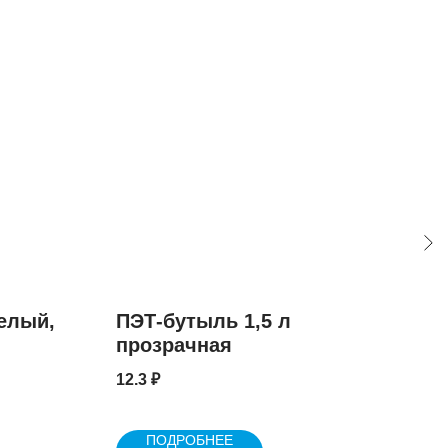
Белый,
ПЭТ-бутыль 1,5 л
Лот
прозрачная
120
12.3
₽
1.05
ПОДРОБНЕЕ