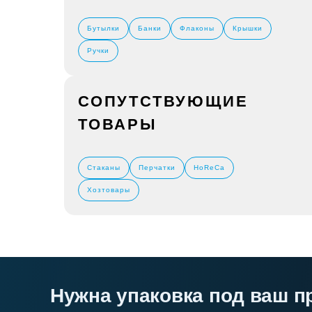
Бутылки
Банки
Флаконы
Крышки
Ручки
СОПУТСТВУЮЩИЕ
ТОВАРЫ
Стаканы
Перчатки
HoReCa
Хозтовары
Нужна упаковка под ваш п