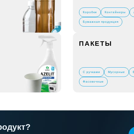
Коробки
Контейнеры
Бумажная продукция
ПАКЕТЫ
С ручками
Мусорные
Фасовочные
родукт?