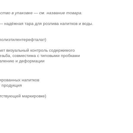
ество в упаковке — см. название товара.
— надёжная тара для розлива напитков и воды.
полиэтилентерефталат)
ет визуальный контроль содержимого
езьба, совместима с типовыми пробками
авлению и деформации
зированных напитков
 продукция
етствующей маркировке)