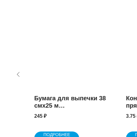
ерсал
Бумага для выпечки 38
Кон
смх25 м
пря
силиконизированная
кры
245
₽
3.75
корич / ГОРНИЦА, 24 шт.
ПОДРОБНЕЕ