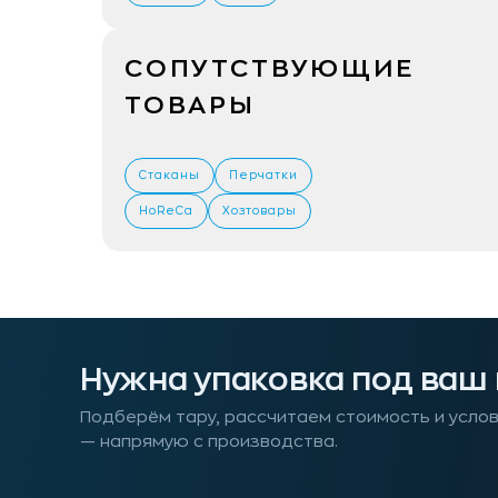
СОПУТСТВУЮЩИЕ
ТОВАРЫ
Стаканы
Перчатки
HoReCa
Хозтовары
Нужна упаковка под ваш
Подберём тару, рассчитаем стоимость и усло
— напрямую с производства.