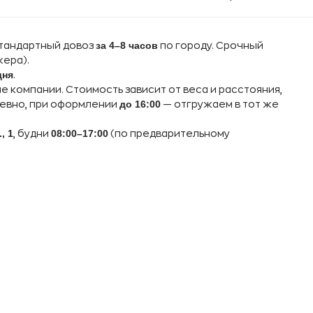
за 4–8 часов
стандартный довоз
по городу. Срочный
жера).
дня
.
компании. Стоимость зависит от веса и расстояния,
до 16:00
невно, при оформлении
— отгружаем в тот же
, 1
08:00–17:00
, будни
(по предварительному