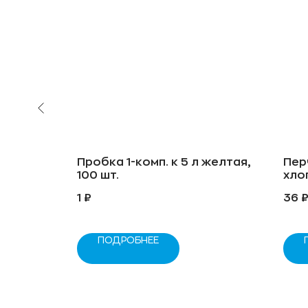
OSQ"
Пробка 1-комп. к 5 л желтая,
Пер
, 50 шт.
100 шт.
хло
1
₽
36
ПОДРОБНЕЕ