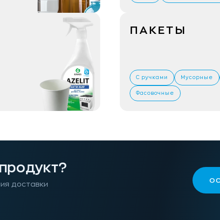
ПАКЕТЫ
С ручками
Мусорные
Фасовочные
 продукт?
ОС
вия доставки