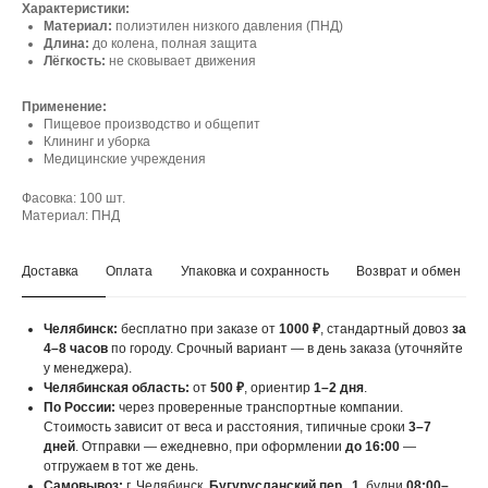
Характеристики:
Материал:
полиэтилен низкого давления (ПНД)
Длина:
до колена, полная защита
Лёгкость:
не сковывает движения
Применение:
Пищевое производство и общепит
Клининг и уборка
Медицинские учреждения
Фасовка: 100 шт.
Материал: ПНД
Доставка
Оплата
Упаковка и сохранность
Возврат и обмен
Челябинск:
бесплатно при заказе от
1000 ₽
, стандартный довоз
за
4–8 часов
по городу. Срочный вариант — в день заказа (уточняйте
у менеджера).
Челябинская область:
от
500 ₽
, ориентир
1–2 дня
.
По России:
через проверенные транспортные компании.
Стоимость зависит от веса и расстояния, типичные сроки
3–7
дней
. Отправки — ежедневно, при оформлении
до 16:00
—
отгружаем в тот же день.
Самовывоз:
г. Челябинск,
Бугурусланский пер., 1
, будни
08:00–