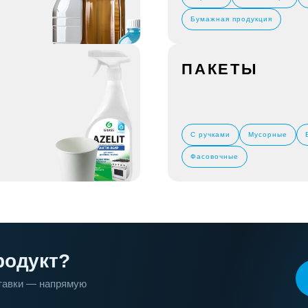
Бумажная продукция
ПАКЕТЫ
С ручками
Мусорные
Фасовочные
родукт?
ставки — напрямую