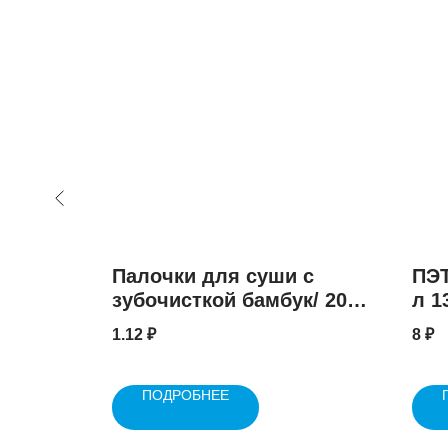
Палочки для суши с
ПЭТ
зубочисткой бамбук/ 20
л 1
см/ (100 шт.)
1.12
₽
8
₽
ПОДРОБНЕЕ