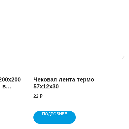
200х200
Чековая лента термо
ПЭ
 в
57x12x30
кор
шт.
23
₽
12.3
ПОДРОБНЕЕ