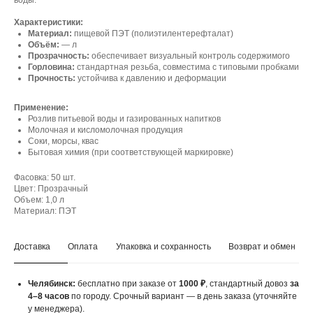
воды.
Характеристики:
Материал:
пищевой ПЭТ (полиэтилентерефталат)
Объём:
— л
Прозрачность:
обеспечивает визуальный контроль содержимого
Горловина:
стандартная резьба, совместима с типовыми пробками
Прочность:
устойчива к давлению и деформации
Применение:
Розлив питьевой воды и газированных напитков
Молочная и кисломолочная продукция
Соки, морсы, квас
Бытовая химия (при соответствующей маркировке)
Фасовка: 50 шт.
Цвет: Прозрачный
Объем: 1,0 л
Материал: ПЭТ
Доставка
Оплата
Упаковка и сохранность
Возврат и обмен
Челябинск:
бесплатно при заказе от
1000 ₽
, стандартный довоз
за
4–8 часов
по городу. Срочный вариант — в день заказа (уточняйте
у менеджера).