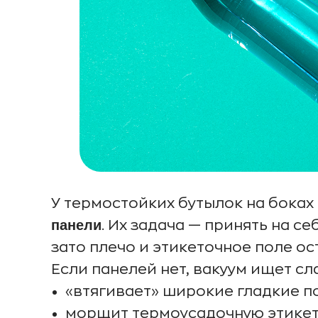
У термостойких бутылок на боках
панели
. Их задача — принять на с
зато плечо и этикеточное поле о
Если панелей нет, вакуум ищет сл
«втягивает» широкие гладкие п
морщит термоусадочную этикет