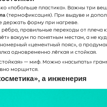
ько «побольше пластика». Важны три вещ
ла
(термофиксация). При выдуве и допо
е держать форму при нагреве.
рёбра, правильные переходы от плеча к 
ёт» вакуум по понятным местам, а не куд
авномерный «цементный пояс», а продуман
тылка одновременно лёгкая и стойкая.
стойкая» — миф. Можно «насыпать» грам
авно морщится.
косметика», а инженерия