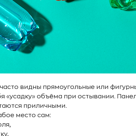
 часто видны прямоугольные или фигурн
ебя «усадку» объёма при остывании. Пане
стаются приличными.
абое место сам:
оля,
ку,