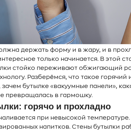
лжна держать форму и в жару, и в прохла
 интересное только начинается. В этой с
ылки стойко переживают обжигающий роз
нологу. Разберёмся, что такое горячий 
зачем бутылке «вакуумные панели», как
не превращалась в гармошку.
ылки: горячо и прохладно
наливается при невысокой температуре. 
зированных напитков. Стены бутылки р