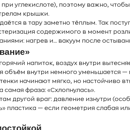
при углекислоте), поэтому важно, чтобы
стрелам крышки.
даётся в тару заметно тёплым. Так посту
стеризация содержимого в момент розлив
аниями: нагрев и… вакуум после остыван
ывание»
горячий напиток, воздух внутри вытесня
ия объём внутри немного уменьшается —
стенки начинают мягко, но настойчиво в
а самая фраза: «Схлопнулась».
там другой враг: давление изнутри (осо
ь» пластика — если геометрия слабая ил
мостойкой