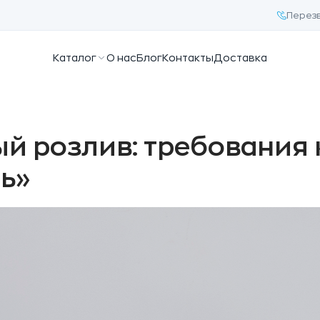
Перез
Каталог
О нас
Блог
Контакты
Доставка
й розлив: требования 
сь»