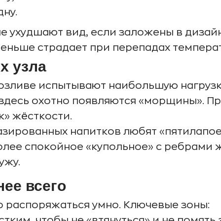
дну.
е ухудшают вид, если заложены в дизайн
меньше страдает при перепадах температ
х узла
озливе испытывают наибольшую нагрузку
, здесь охотно появляются «морщины». П
» жёсткости.
азированных напитков любят «пятилапое
олее спокойное «купольное» с ребрами 
ужу.
нее всего
о распоряжаться умно. Ключевые зоны:
стким, чтобы не «втянуться» и не помять 