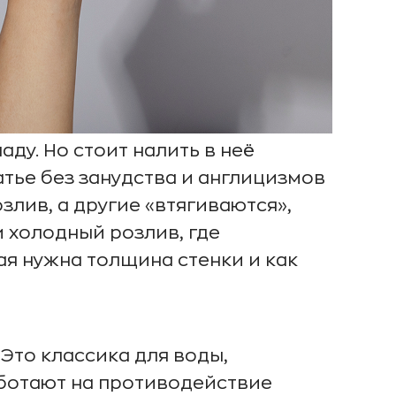
ду. Но стоит налить в неё
татье без занудства и англицизмов
лив, а другие «втягиваются»,
и холодный розлив, где
ая нужна толщина стенки и как
Это классика для воды,
аботают на противодействие