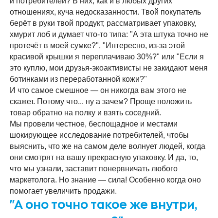
и потребителей? В них, как и в любых других
отношениях, куча недосказанности. Твой покупатель
берёт в руки твой продукт, рассматривает упаковку,
хмурит лоб и думает что-то типа: "А эта штука точно не
протечёт в моей сумке?", "Интересно, из-за этой
красивой крышки я переплачиваю 30%?" или "Если я
это куплю, мои друзья-экоактивисты не закидают меня
ботинками из переработанной кожи?"
И что самое смешное — он никогда вам этого не
скажет. Потому что... ну а зачем? Проще положить
товар обратно на полку и взять соседний.
Мы провели честное, беспощадное и местами
шокирующее исследование потребителей, чтобы
выяснить, что же на самом деле волнует людей, когда
они смотрят на вашу прекрасную упаковку. И да, то,
что мы узнали, заставит понервничать любого
маркетолога. Но знание — сила! Особенно когда оно
помогает увеличить продажи.
"А оно точно такое же внутри,