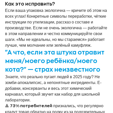
Как это исправить?
Если ваша упаковка экологична — кричите об этом на
всех углах! Конкретные символы переработки, чёткие
инструкции по утилизации, рассказ о составе и
производстве. Если не очень экологична — работайте
в этом направлении и честно коммуницируйте свои
шаги. «Мы не идеальны, но мы стараемся» работает
лучше, чем молчание или зелёный камуфляж.
"А что, если эта штука отравит
меня/моего ребёнка/моего
кота?" — страх неизвестного
Знаете, что реально пугает людей в 2025 году? Не
зомби-апокалипсис, а непонятные ингредиенты. E-
добавки, консерванты и весь этот химический
карнавал, который звучит как набор для школьной
лаборатории.
🔺
признались, что регулярно
73% потребителей
кладут товар обратно на полку из-за подозрительных